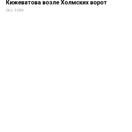
Кижеватова возле Холмских ворот
SKU:
5-289