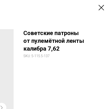
Советские патроны
от пулемётной ленты
калибра 7,62
SKU:
5-115.5-137