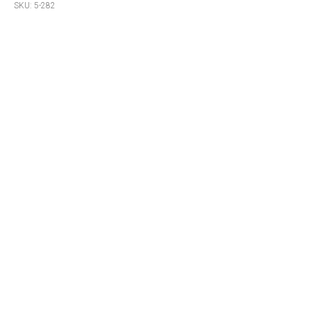
SKU:
5-282