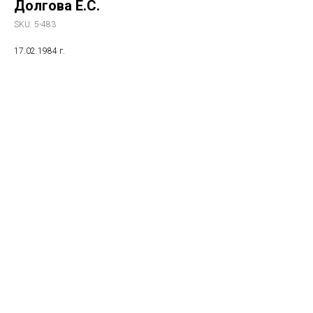
Долгова Е.С.
SKU:
5-483
17.02.1984 г.