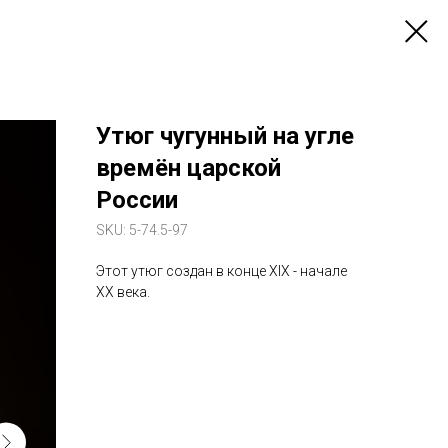
Утюг чугунный на угле
времён царской
России
SKU:
5-74.5-97
Этот утюг создан в конце XIX - начале
XX века.