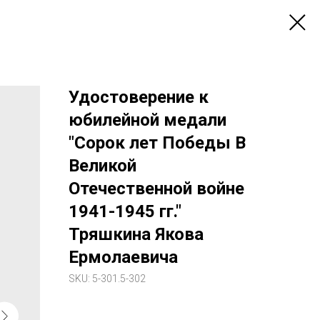
Удостоверение к
юбилейной медали
"Сорок лет Победы В
Великой
Отечественной войне
1941-1945 гг."
Тряшкина Якова
Ермолаевича
SKU:
5-301.5-302