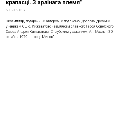
крэпасцi. З арлiнага племя"
5-180.5-183
Экземпляр, подаренный автором, с подписью "Дорогим друзьям—
ученикам СШ с. Кижеватово - землякам славного Героя Советского
Союза Андрея Кижеватова. С глубоким уважением, Ал. Махнач 20
октября 1979 г., город Минск"