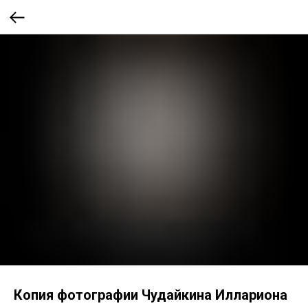
Копия фотографии Чудайкина Иллариона