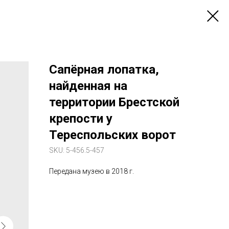
Сапёрная лопатка,
найденная на
территории Брестской
крепости у
Тереспольских ворот
SKU:
5-456.5-457
Передана музею в 2018 г.