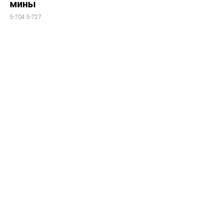
мины
5-704.5-727