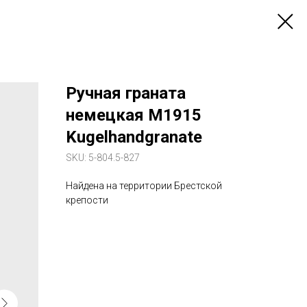
Ручная граната
немецкая M1915
Kugelhandgranate
SKU:
5-804.5-827
Найдена на территории Брестской
крепости